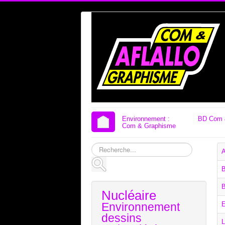
Environnement :
BD Com 
Com & Graphisme
Rechercher
A
B
B
Nucléaire
Environnement
E
dessins
L