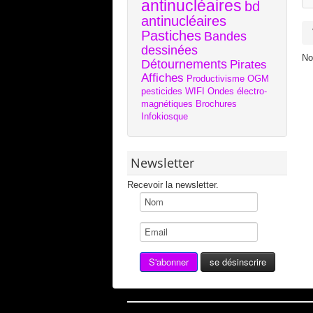
antinucléaires
bd
antinucléaires
Pastiches
Bandes
dessinées
No
Détournements
Pirates
Affiches
Productivisme
OGM
pesticides
WIFI
Ondes électro-
magnétiques
Brochures
Infokiosque
Newsletter
Recevoir la newsletter.