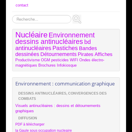
contact
Rechercher
Nucléaire
Environnement
dessins antinucléaires
bd
antinucléaires
Pastiches
Bandes
dessinées
Détournements
Pirates
Affiches
Productivisme
OGM
pesticides
WIFI
Ondes électro-
magnétiques
Brochures
Infokiosque
Environnement : communication graphique
DESSINS ANTINUCLÉAIRES, CONVERGENCES DES
COMBATS
Visuels antinucléaires : dessins et détournements
graphiques
DIFFUSION
PDF à télécharger
la Gaule sous occupation nucleaire