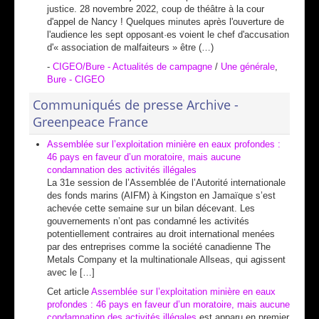
justice. 28 novembre 2022, coup de théâtre à la cour
d'appel de Nancy ! Quelques minutes après l'ouverture de
l'audience les sept opposant·es voient le chef d'accusation
d'« association de malfaiteurs » être (…)
-
CIGEO/Bure - Actualités de campagne
/
Une générale
,
Bure - CIGEO
Communiqués de presse Archive -
Greenpeace France
Assemblée sur l’exploitation minière en eaux profondes :
46 pays en faveur d’un moratoire, mais aucune
condamnation des activités illégales
La 31e session de l’Assemblée de l’Autorité internationale
des fonds marins (AIFM) à Kingston en Jamaïque s’est
achevée cette semaine sur un bilan décevant. Les
gouvernements n’ont pas condamné les activités
potentiellement contraires au droit international menées
par des entreprises comme la société canadienne The
Metals Company et la multinationale Allseas, qui agissent
avec le […]
Cet article
Assemblée sur l’exploitation minière en eaux
profondes : 46 pays en faveur d’un moratoire, mais aucune
condamnation des activités illégales
est apparu en premier