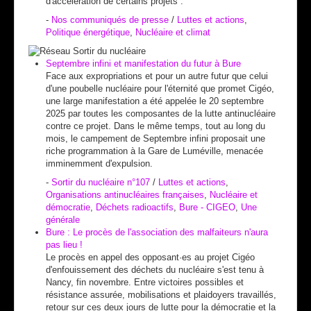
d'accélération de certains projets”.
-
Nos communiqués de presse
/
Luttes et actions
,
Politique énergétique
,
Nucléaire et climat
Septembre infini et manifestation du futur à Bure
Face aux expropriations et pour un autre futur que celui
d'une poubelle nucléaire pour l'éternité que promet Cigéo,
une large manifestation a été appelée le 20 septembre
2025 par toutes les composantes de la lutte antinucléaire
contre ce projet. Dans le même temps, tout au long du
mois, le campement de Septembre infini proposait une
riche programmation à la Gare de Luméville, menacée
imminemment d'expulsion.
-
Sortir du nucléaire n°107
/
Luttes et actions
,
Organisations antinucléaires françaises
,
Nucléaire et
démocratie
,
Déchets radioactifs
,
Bure - CIGEO
,
Une
générale
Bure : Le procès de l'association des malfaiteurs n'aura
pas lieu !
Le procès en appel des opposant·es au projet Cigéo
d'enfouissement des déchets du nucléaire s'est tenu à
Nancy, fin novembre. Entre victoires possibles et
résistance assurée, mobilisations et plaidoyers travaillés,
retour sur ces deux jours de lutte pour la démocratie et la